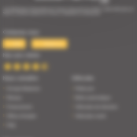
1er Distributeur Automobile de l’Ouest | 38 points de vente | 3 000 véhicules en
stock | Livraison partout en France | Satisfait ou remboursé
Contactez-nous
Mail
Téléphone
Nos avis clients
Nous connaître
Véhicules
Groupe Bodemer
Petits prix
Réseau
Boîte automatique
Financement
Véhicules de direction
Offres d'emploi
Véhicules neufs
FAQ