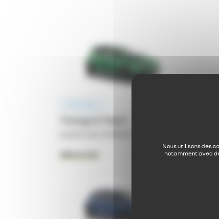
Électrique
Twingo E-Tech
à partir de: 19 490 €
TTC
Nous utilisons des c
notamment avec des
découvrez