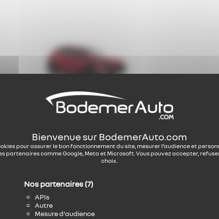
Existe en Hybride
Él
Clio 6
Ren
à partir de: 19 900 €
à pa
TTC
ookies pour assurer le bon fonctionnement du site, mesurer l’audience et personna
 partenaires comme Google, Meta et Microsoft. Vous pouvez accepter, refuse
découvrez
déc
choix.
Nos partenaires
(7)
APIs
Autre
Mesure d'audience