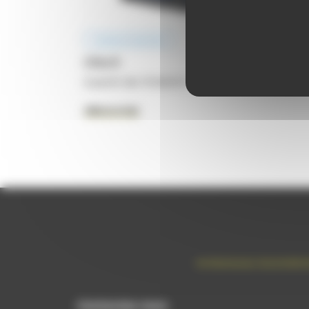
Existe en Hybride
Clio 5
à partir de: 19 600 €
TTC
découvrez
1er Distributeur Automobile d
Contactez-nous