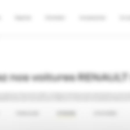
s
Reprise
Entretien
Accessoires
En s
ez
nos voitures RENAULT
fs pour les particuliers. Quelque soit les envies, les besoins ou le no
éaleToutes ces voitures sont à découvrir dans les concessions Renaul
FAMILIALES
CITADINE
UTILITAIRES