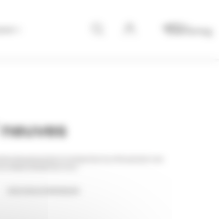
avoir +
 neuves
mbre de personnes à transporter, il y a forcement une
t du réseau Bodemer.Auto.
NOUVEAUX MODELES