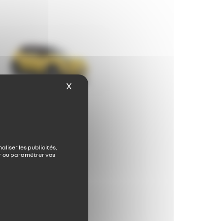
X
Masquer le bandeau des cookies
ectrique
ault 5 E-Tech
rtir de: 25 990 €
TTC
liser les publicités,
r ou paramétrer vos
ouvrez